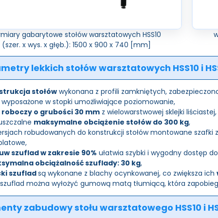
miary gabarytowe stołów warsztatowych HSS10
w
(szer. x wys. x głęb.): 1500 x 900 x 740 [mm]
metry lekkich stołów warsztatowych HSS10 i HS
strukcja stołów
wykonana z profili zamkniętych, zabezpieczon
 wyposażone w stopki umożliwiające poziomowanie,
t roboczy o grubości 30 mm
z wielowarstwowej sklejki liściastej,
uszczalne
maksymalne obciążenie stołów do 300 kg
,
rsjach robudowanych do konstrukcji stołów montowane szafki z
blatowe,
uw szuflad w zakresie 90%
ułatwia szybki i wygodny dostęp do
symalna obciążalność szuflady: 30 kg
,
cki szuflad
są wykonane z blachy ocynkowanej, co zwiększa ich
szuflad można wyłożyć gumową matą tłumiącą, która zapobiega
enty zabudowy stołu warsztatowego HSS10 i HS