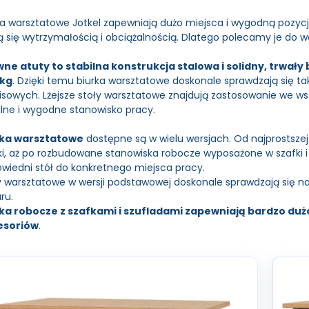
ka warsztatowe Jotkel zapewniają dużo miejsca i wygodną pozy
ą się wytrzymałością i obciążalnością. Dlatego polecamy je do 
ne atuty to stabilna konstrukcja stalowa i solidny, trwały 
 kg
. Dzięki temu biurka warsztatowe doskonale sprawdzają się t
isowych. Lżejsze stoły warsztatowe znajdują zastosowanie we ws
ilne i wygodne stanowisko pracy.
rka warsztatowe
dostępne są w wielu wersjach. Od najprostszej 
jki, aż po rozbudowane stanowiska robocze wyposażone w szafki 
wiedni stół do konkretnego miejsca pracy.
y warsztatowe w wersji podstawowej doskonale sprawdzają się 
ru.
ka robocze z szafkami i szufladami zapewniają bardzo duż
esoriów
.