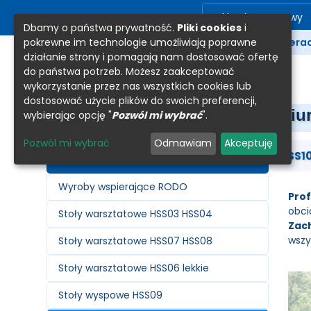
Sklep internetowy
Dbamy o państwa prywatność.
Pliki cookies
i
pokrewne im technologie umożliwiają poprawne
Produkty
Kooperac
działanie strony i pomagają nam dostosować ofertę
do państwa potrzeb. Możesz zaakceptować
wykorzystanie przez nas wszystkich cookies lub
dostosować użycie plików do swoich preferencji,
Biu
wybierając opcję "
Pozwól mi wybrać
".
Pozwól mi wybrać
Odmawiam
Akceptuję
HSS10
Produkty
Wyroby wspierające RODO
Prof
obci
Stoły warsztatowe HSS03 HSS04
Zach
wszy
Stoły warsztatowe HSS07 HSS08
Stoły warsztatowe HSS06 lekkie
Stoły wyspowe HSS09