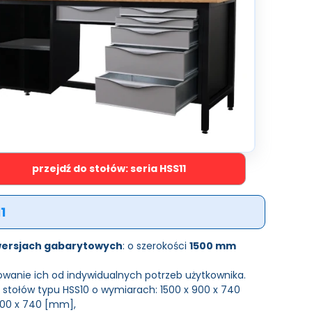
przejdź do stołów: seria HSS11
1
wersjach gabarytowych
: o szerokości
1500 mm
wanie ich od indywidualnych potrzeb użytkownika.
stołów typu HSS10 o wymiarach: 1500 x 900 x 740
900 x 740 [mm],