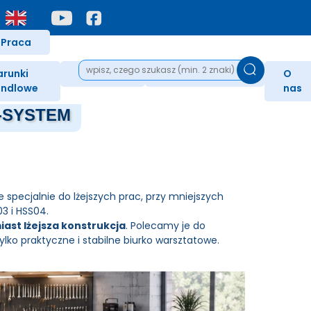
Praca
runki
Nagrody
Podziękowania
O
ndlowe
nas
 H-SYSTEM
 specjalnie do lżejszych prac, przy mniejszych
3 i HSS04.
ast lżejsza konstrukcja
. Polecamy je do
ylko praktyczne i stabilne biurko warsztatowe.