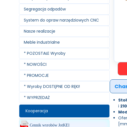
Segregacja odpadów
System do opraw narzędziowych CNC
Nasze realizacje
Meble industrialne
* POZOSTAŁE Wyroby
* NOWOŚCI
* PROMOCJE
Char
* Wyroby DOSTĘPNE OD RĘKI!
* WYPRZEDAŻ
Stoł
i
21
Kooperacja
Mod
Ofer
[mm]
Cennik wyrobów JotKEl