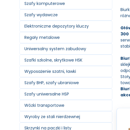
Szafy komputerowe
Biur
Szafy wydawcze
różn
Elektroniczne depozytory kluczy
Głów
300
Regały metalowe
serw
stab
Uniwersalny system zabudowy
Biu
Szafki szkolne, skrytkowe HSK
skle
odpo
Wyposażenie szatni, ławki
Stoł
towa
Szafy BHP, szafy ubraniowe
Biur
Szafy uniwersalne HSP
akc
Wózki transportowe
Wyroby ze stali nierdzewnej
Skrzynki na paczki i listy