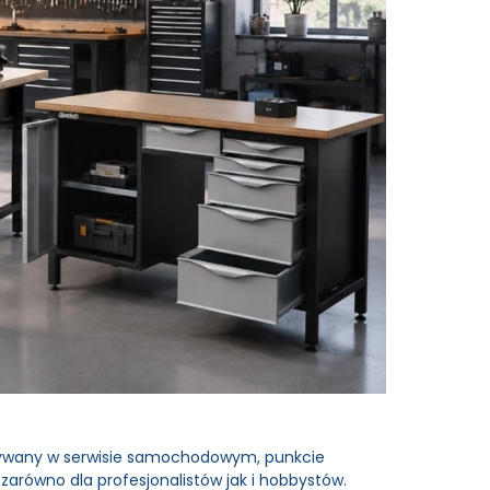
ywany w serwisie samochodowym, punkcie
arówno dla profesjonalistów jak i hobbystów.