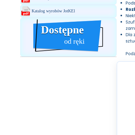
Pods
Roz
Katalog wyrobów JotKEl
Niek
Szuf
Dostępne
Dostępne
zamo
Dla
od ręki
sztu
Podz