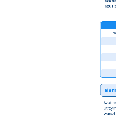
szufl
szufl
w
Elem
Szufla
utrzym
warszt