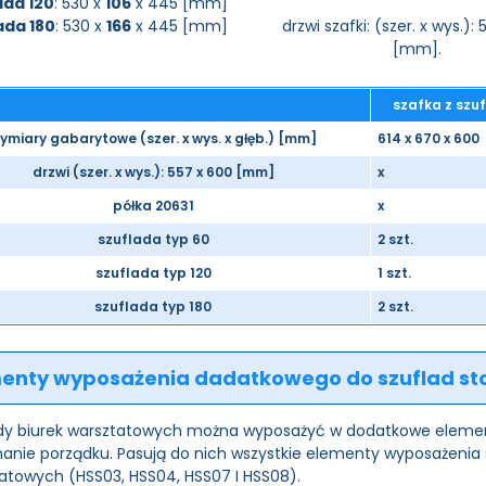
ada 120
: 530 x
106
x 445 [mm]
ada 180
: 530 x
166
x 445 [mm]
drzwi szafki: (szer. x wys.):
[mm].
szafka z szu
ymiary gabarytowe (szer. x wys. x głęb.) [mm]
614 x 670 x 600
drzwi (szer. x wys.): 557 x 600 [mm]
x
półka 20631
x
szuflada typ 60
2 szt.
szuflada typ 120
1 szt.
szuflada typ 180
2 szt.
enty wyposażenia dadatkowego do szuflad st
dy biurek warsztatowych można wyposażyć w dodatkowe element
anie porządku. Pasują do nich wszystkie elementy wyposażenia
atowych (HSS03, HSS04, HSS07 I HSS08).