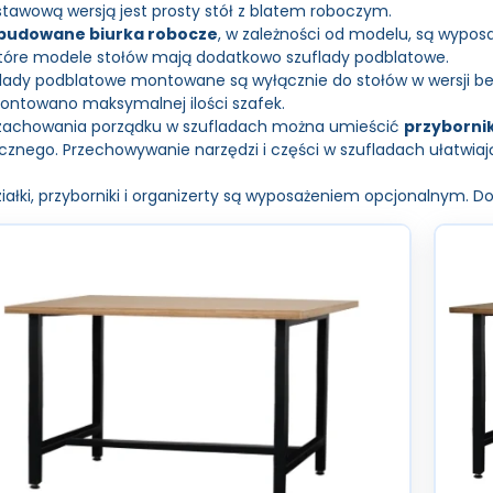
tawową wersją jest prosty stół z blatem roboczym.
budowane biurka robocze
, w zależności od modelu, są wyposa
tóre modele stołów mają dodatkowo szuflady podblatowe.
lady podblatowe montowane są wyłącznie do stołów w wersji bez
ntowano maksymalnej ilości szafek.
 zachowania porządku w szufladach można umieścić
przyborni
cznego. Przechowywanie narzędzi i części w szufladach ułatwiaj
iałki, przyborniki i organizerty są wyposażeniem opcjonalnym. 