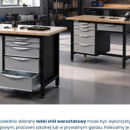
owiednio dobrany
lekki stół warsztatowy
może być wykorzyst
gowym, pracowni szkolnej lub w prywatnym garażu. Polecamy je z