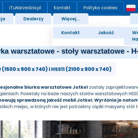
iTuNarzedzia.pl
Kontakt
Polityka cookies
ja
Dealerzy
Więcej...
Kontakt
Jakość
Wa
Ha
rka warsztatowe - stoły warsztatowe -
 (1500 x 900 x 740) i HSS11 (2100 x 900 x 740)
esjonalne biurka warsztatowe Jotkel
zostały zaprojektowane
ążeniach. Powstały na bazie naszych stołów warsztatowych HSS0
owują sprawdzoną jakość mebli Jotkel. Wyróżnia je natomi
stkich miejsc, w których nie jest potrzebny ciężki masywny stół t