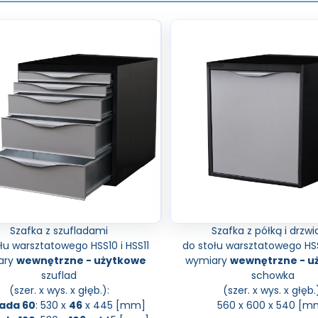
Szafka z szufladami
Szafka z półką i drzw
łu warsztatowego HSS10 i HSS11
do stołu warsztatowego HSS1
ary
wewnętrzne - użytkowe
wymiary
wewnętrzne - u
szuflad
schowka
(szer. x wys. x głęb.):
(szer. x wys. x głęb.
lada 60
: 530 x
46
x 445 [mm]
560 x 600 x 540 [m