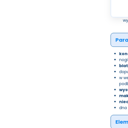
wy
Para
kon
nogi
bla
dop
w we
pod
wys
mak
nie
dna 
Elem