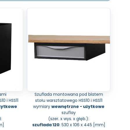
iami
Szuflada montowana pod blatem
0 i HSS11
stołu warsztatowego HSS10 i HSS11
żytkowe
wymiary
wewnętrzne - użytkowe
szuflay
):
(szer. x wys. x głęb.):
m]
szuflada 120
: 530 x 106 x 445 [mm]