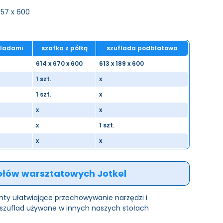
 557 x 600
fladami
szafka z półką
szuflada podblatowa
614 x 670 x 600
613 x 189 x 600
1 szt.
x
1 szt.
x
x
x
x
1 szt.
x
x
ołów warsztatowych Jotkel
y ułatwiające przechowywanie narzędzi i
 szuflad używane w innych naszych stołach