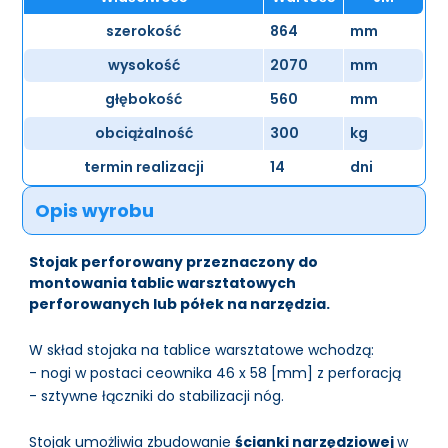
szerokość
864
mm
wysokość
2070
mm
głębokość
560
mm
obciążalność
300
kg
termin realizacji
14
dni
Opis wyrobu
Stojak perforowany przeznaczony do
montowania tablic warsztatowych
perforowanych lub półek na narzędzia.
W skład stojaka na tablice warsztatowe wchodzą:
- nogi w postaci ceownika 46 x 58 [mm] z perforacją
- sztywne łączniki do stabilizacji nóg.
Stojak umożliwia zbudowanie
ścianki narzędziowej
w