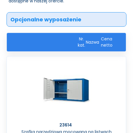
dostępne w naszej ofercie.
Opcjonalne wyposażenie
Nr.
Cena
Nazwa
kat.
netto
23614
Szafka narzędziowa mocowana na listwach