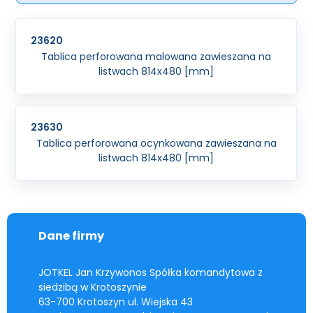
23620
Tablica perforowana malowana zawieszana na
listwach 814x480 [mm]
23630
Tablica perforowana ocynkowana zawieszana na
listwach 814x480 [mm]
Dane firmy
JOTKEL Jan Krzywonos Spółka komandytowa z
siedzibą w Krotoszynie
63-700 Krotoszyn ul. Wiejska 43