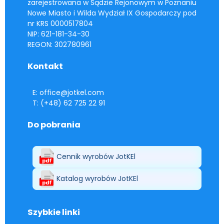
zarejestrowana w Sądzie Rejonowym w Poznaniu
Nowe Miasto i Wilda Wydział IX Gospodarczy pod
nr KRS 0000517804
NIP: 621-181-34-30
REGON: 302780961
Kontakt
E: office@jotkel.com
T: (+48) 62 725 22 91
Do pobrania
Cennik wyrobów JotKEl
Katalog wyrobów JotKEl
Szybkie linki