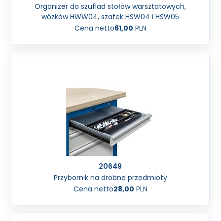
Organizer do szuflad stołów warsztatowych,
wózków HWW04, szafek HSW04 i HSW05
Cena netto
61,00
PLN
20649
Przybornik na drobne przedmioty
Cena netto
28,00
PLN