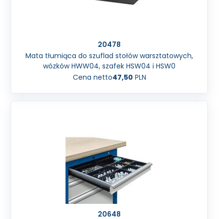
20478
Mata tłumiąca do szuflad stołów warsztatowych,
wózków HWW04, szafek HSW04 i HSW0
Cena netto
47,50
PLN
20648