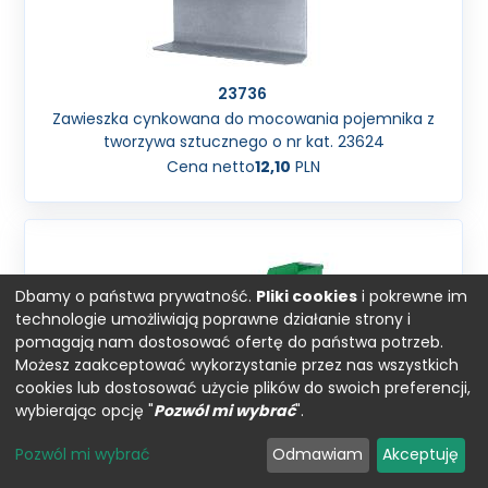
23736
Zawieszka cynkowana do mocowania pojemnika z
tworzywa sztucznego o nr kat. 23624
Cena netto
12,10
PLN
Dbamy o państwa prywatność.
Pliki cookies
i pokrewne im
technologie umożliwiają poprawne działanie strony i
pomagają nam dostosować ofertę do państwa potrzeb.
Możesz zaakceptować wykorzystanie przez nas wszystkich
cookies lub dostosować użycie plików do swoich preferencji,
wybierając opcję "
Pozwól mi wybrać
".
Pozwól mi wybrać
Odmawiam
Akceptuję
23737