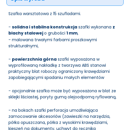
Szafka warsztatowa z 15 szufladami.
-
solidna i stabilna konstrukcja
szafki wykonana
z
blachy stalowej
o grubości
1 mm
,
- malowana trwałymi farbami proszkowymi
strukturalnymi,
-
powierzchnia górna
szafki wyposażona w
wyprofilowaną nakładkę z tworzywa ABS stanowi
praktyczny blat roboczy ograniczony krawędziami
zapobiegającymi spadaniu małych elementów
- opcjonalnie szafka może być wyposażona w blat ze
sklejki liściastej, poryty gumą olejoodporną ryflowaną,
- na bokach szafki perforacja umożliwiająca
zamocowanie akcesoriów (zawieszki na narzędzia,
półka opuszczana, półka z wysokimi krawędziami,
kieszeń na dokumenty, uchwyt do ręcznika