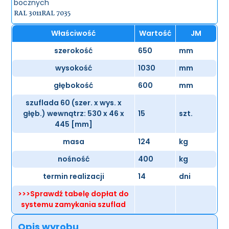
bocznych
RAL 3011
RAL 7035
Właściwość
Wartość
JM
szerokość
650
mm
wysokość
1030
mm
głębokość
600
mm
szuflada 60 (szer. x wys. x
głęb.) wewnątrz: 530 x 46 x
15
szt.
445 [mm]
masa
124
kg
nośność
400
kg
termin realizacji
14
dni
>>>Sprawdź tabelę dopłat do
systemu zamykania szuflad
Opis wyrobu