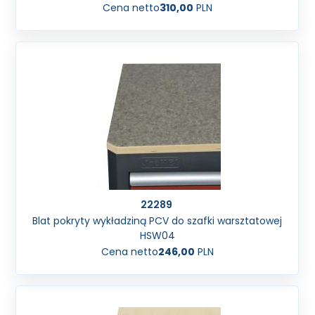
Cena netto
310,00
PLN
22289
Blat pokryty wykładziną PCV do szafki warsztatowej
HSW04
Cena netto
246,00
PLN