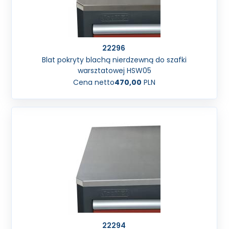
22296
Blat pokryty blachą nierdzewną do szafki
warsztatowej HSW05
Cena netto
470,00
PLN
22294