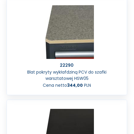
22290
Blat pokryty wykłafdziną PCV do szafki
warsztatowej HSW05
Cena netto
344,00
PLN