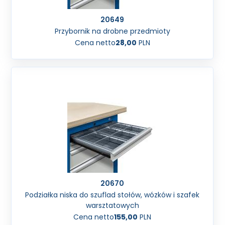
20649
Przybornik na drobne przedmioty
Cena netto
28,00
PLN
20670
Podziałka niska do szuflad stołów, wózków i szafek
warsztatowych
Cena netto
155,00
PLN