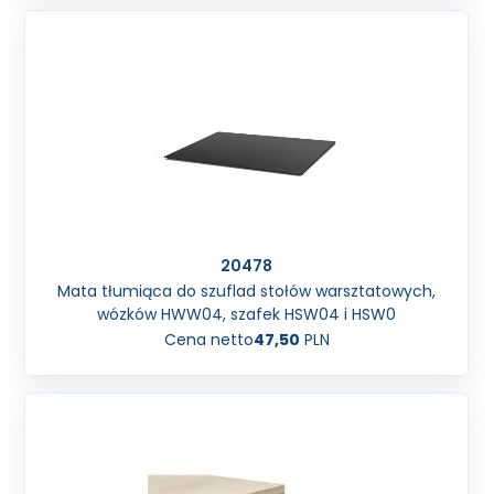
20478
Mata tłumiąca do szuflad stołów warsztatowych,
wózków HWW04, szafek HSW04 i HSW0
Cena netto
47,50
PLN