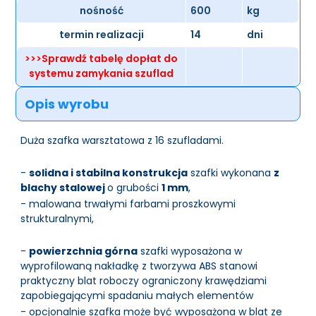
nośność
600
kg
termin realizacji
14
dni
>>>Sprawdź tabelę dopłat do
systemu zamykania szuflad
Opis wyrobu
Duża szafka warsztatowa z 16 szufladami.
-
solidna i stabilna konstrukcja
szafki wykonana
z
blachy stalowej
o grubości
1 mm
,
- malowana trwałymi farbami proszkowymi
strukturalnymi,
-
powierzchnia górna
szafki wyposażona w
wyprofilowaną nakładkę z tworzywa ABS stanowi
praktyczny blat roboczy ograniczony krawędziami
zapobiegającymi spadaniu małych elementów
- opcjonalnie szafka może być wyposażona w blat ze