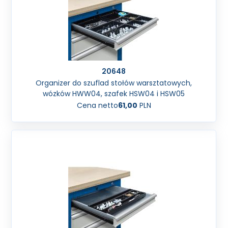
20648
Organizer do szuflad stołów warsztatowych,
wózków HWW04, szafek HSW04 i HSW05
Cena netto
61,00
PLN