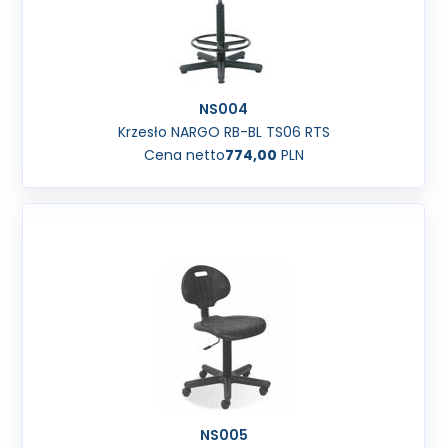
NS004
Krzesło NARGO RB-BL TS06 RTS
Cena netto
774,00
PLN
NS005