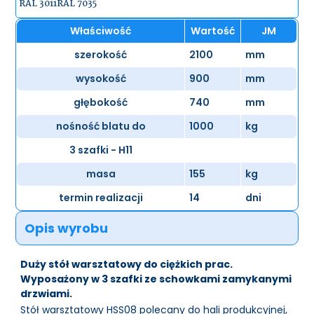
RAL 3011
RAL 7035
Właściwość
Wartość
JM
szerokość
2100
mm
wysokość
900
mm
głębokość
740
mm
nośność blatu do
1000
kg
3 szafki - H11
masa
155
kg
termin realizacji
14
dni
Opis wyrobu
Duży stół warsztatowy do ciężkich prac.
Wyposażony w 3 szafki ze schowkami zamykanymi
drzwiami.
Stół warsztatowy HSS08 polecany do hali produkcyjnej,