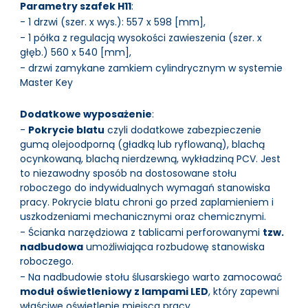
Parametry szafek H11
:
- 1 drzwi (szer. x wys.): 557 x 598 [mm],
- 1 półka z regulacją wysokości zawieszenia (szer. x
głęb.) 560 x 540 [mm],
- drzwi zamykane zamkiem cylindrycznym w systemie
Master Key
Dodatkowe wyposażenie
:
-
Pokrycie blatu
czyli dodatkowe zabezpieczenie
gumą olejoodporną (gładką lub ryflowaną), blachą
ocynkowaną, blachą nierdzewną, wykładziną PCV. Jest
to niezawodny sposób na dostosowane stołu
roboczego do indywidualnych wymagań stanowiska
pracy. Pokrycie blatu chroni go przed zaplamieniem i
uszkodzeniami mechanicznymi oraz chemicznymi.
- Ścianka narzędziowa z tablicami perforowanymi
tzw.
nadbudowa
umożliwiająca rozbudowę stanowiska
roboczego.
- Na nadbudowie stołu ślusarskiego warto zamocować
moduł oświetleniowy z lampami LED
, który zapewni
właściwe oświetlenie miejsca pracy.