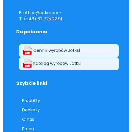
E: office@jotkel.com
T: (+48) 62 725 22 91
Do pobrania
Cennik wyrobów JotKEl
Katalog wyrobów JotKEl
Szybkie linki
Produkty
Dealerzy
O nas
Praca