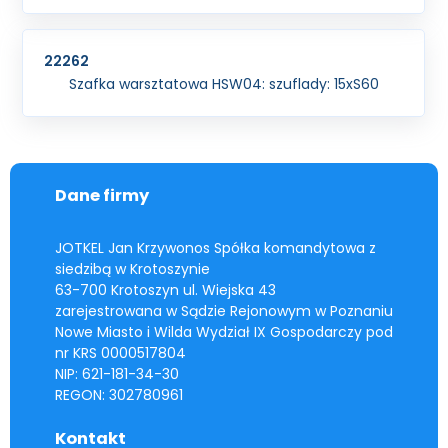
22262
Szafka warsztatowa HSW04: szuflady: 15xS60
Dane firmy
JOTKEL Jan Krzywonos Spółka komandytowa z
siedzibą w Krotoszynie
63-700 Krotoszyn ul. Wiejska 43
zarejestrowana w Sądzie Rejonowym w Poznaniu
Nowe Miasto i Wilda Wydział IX Gospodarczy pod
nr KRS 0000517804
NIP: 621-181-34-30
REGON: 302780961
Kontakt