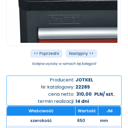
<< Poprzedni
Następny >>
Kolejne wyroby w ramach tej kategorii
Producent:
JOTKEL
Nr katalogowy:
22285
cena netto:
310,00
PLN/ szt.
termin realizacji:
14 dni
Właściwość
Wartość
JM
szerokość
650
mm