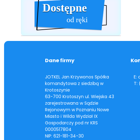
Dostępne
Dostępne
od ręki
Dane firmy
Ko
JOTKEL Jan Krzywonos Spółka
E:
komandytowa z siedzibą w
T:
Krotoszynie
63-700 Krotoszyn ul. Wiejska 43
zarejestrowana w Sądzie
Rejonowym w Poznaniu Nowe
Miasto i Wilda Wydział IX
Gospodarczy pod nr KRS
0000517804
NIP: 621-181-34-30