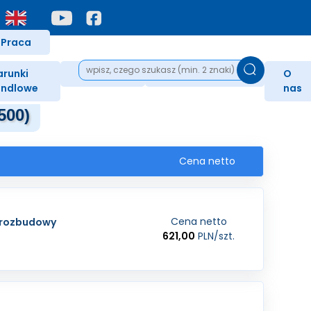
Praca
runki
Nagrody
Podziękowania
O
ndlowe
nas
500)
Cena netto
Cena netto
ą rozbudowy
621,00
PLN
/szt.