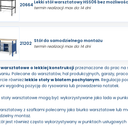
Lekki stół warsztatowy HSS06 bez możliwoś
20664
termin realizacji max do: 14 dni
Stół do samodzielnego montażu
21202
termin realizacji max do: 14 dni
 warsztatowe o lekkiej konstrukcji
przeznaczone do prac na 
aniu. Polecane do warsztatów, hal produkcyjnych, garaży, pracow
rcie również
lekkie stoły w blatem pochylanym
. Regulacja po
ni wygodną pozycję do rysowania lub prowadzenia notatek.
e stoły warsztatowe mogą być wykorzystywane jako lada w punkci
warsztatowy z szafkami polecamy jako biurko warsztatowe lub ma
zielny montaż.
tół jest również często wykorzystywany w punktach usługowych