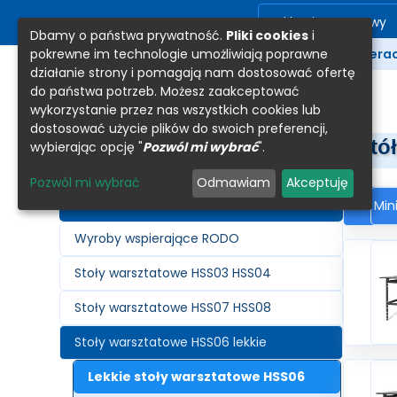
Sklep internetowy
Dbamy o państwa prywatność.
Pliki cookies
i
pokrewne im technologie umożliwiają poprawne
Produkty
Kooperac
działanie strony i pomagają nam dostosować ofertę
do państwa potrzeb. Możesz zaakceptować
wykorzystanie przez nas wszystkich cookies lub
dostosować użycie plików do swoich preferencji,
Stó
wybierając opcję "
Pozwól mi wybrać
".
Pozwól mi wybrać
Odmawiam
Akceptuję
Produkty
Min
Wyroby wspierające RODO
Stoły warsztatowe HSS03 HSS04
Stoły warsztatowe HSS07 HSS08
Stoły warsztatowe HSS06 lekkie
Lekkie stoły warsztatowe HSS06