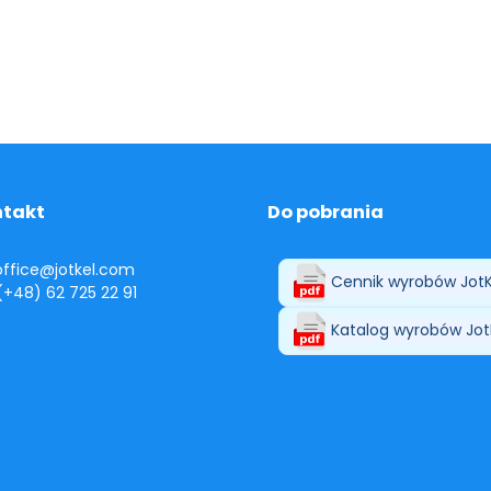
ntakt
Do pobrania
 office@jotkel.com
Cennik wyrobów JotK
 (+48) 62 725 22 91
Katalog wyrobów Jot