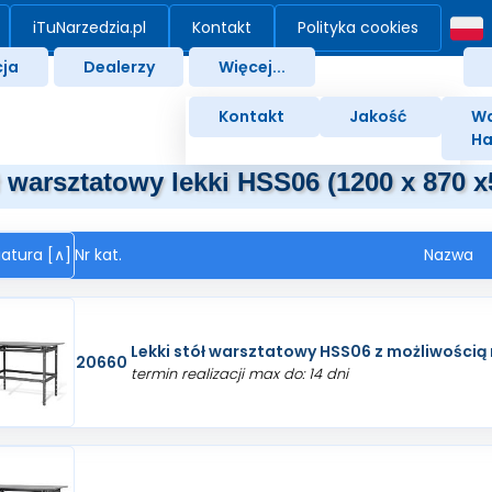
iTuNarzedzia.pl
Kontakt
Polityka cookies
ja
Dealerzy
Więcej...
Kontakt
Jakość
Wa
Ha
ł warsztatowy lekki HSS06 (1200 x 870 x
iatura [∧]
Nr kat.
Nazwa
Lekki stół warsztatowy HSS06 z możliwości
20660
termin realizacji max do: 14 dni