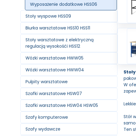
Wyposażenie dodatkowe HSS06
Stoły wyspowe HSS09
Biurka warsztatowe HSS10 HSS11
Stoły warsztatowe z elektryczną
regulacją wysokośći HSS12
Wózki warsztatowe HWW05
Wózki warsztatowe HWW04
Stoły
pakow
Pulpity warsztatowe
W ofe
zapew
Szafki warsztatowe HSW07
Lekki
Szafki warsztatowe HSW04 HSW05
Stół 
Szafy komputerowe
samod
Szafy wydawcze
Ten s