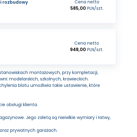
Cena netto
ci rozbudowy
585,00
PLN
/szt.
Cena netto
948,00
PLN
/szt.
stanowiskach montażowych, przy kompletacji,
ni: modelarskich, szkolnych, krawieckich.
chylenia blatu umożliwia takie ustawienie, które
e obsługi klienta.
gazynowe. Jego zaletą są nieiwlkie wymiary i łatwy,
 oraz prywatnych garażach.