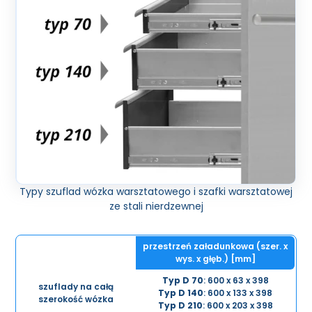
Typy szuflad wózka warsztatowego i szafki warsztatowej
ze stali nierdzewnej
przestrzeń załadunkowa (szer. x
wys. x głęb.) [mm]
Typ D 70
: 600 x 63 x 398
szuflady na całą
Typ D 140
: 600 x 133 x 398
szerokość wózka
Typ D 210
: 600 x 203 x 398