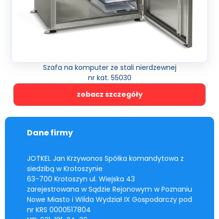
Szafa na komputer ze stali nierdzewnej
nr kat. 55030
zobacz szczegóły
Dane firmy
JOTKEL Jan Krzywonos Spółka komandytowa z
siedzibą w Krotoszynie
63-700 Krotoszyn ul. Wiejska 43
zarejestrowana w Sądzie Rejonowym w Poznaniu
Nowe Miasto i Wilda Wydział IX Gospodarczy pod
nr KRS 0000517804