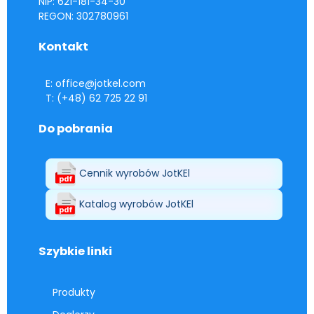
NIP: 621-181-34-30
REGON: 302780961
Kontakt
E: office@jotkel.com
T: (+48) 62 725 22 91
Do pobrania
Cennik wyrobów JotKEl
Katalog wyrobów JotKEl
Szybkie linki
Produkty