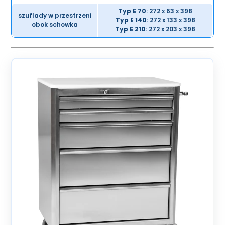
Typ E 70
: 272 x 63 x 398
szuflady w przestrzeni
Typ E 140
: 272 x 133 x 398
obok schowka
Typ E 210
: 272 x 203 x 398