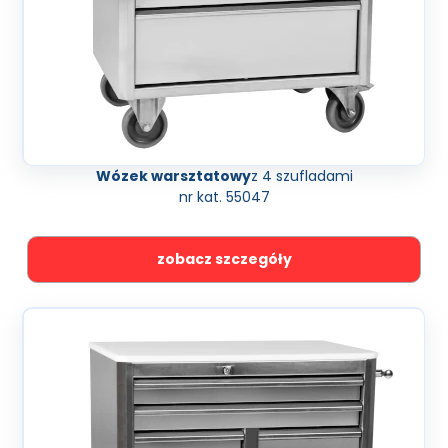
Wózek warsztatowy
z 4 szufladami
nr kat. 55047
zobacz szczegóły