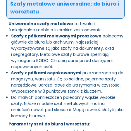
Szafy metalowe uniwersalne: do biura i
warsztatu
Uniwersalne szafy metalowe
to trwałe i
funkcjonalne meble o szerokim zastosowaniu.
Szafy z półkami malowanymi proszkowo
polecamy
głównie do biura lub archiwum. Najczęściej
wykorzystywane są jako szafy na dokumenty, akta
i segregatory. Metalowe szafy biurowe spełniają
wymagania RODO. Chronią dane przed dostępem
niepowołanych osób.
Szafy z półkami ocynkowanymi
przeznaczone są do
magazynu, warsztatu. Są to solidne, pojemne szafy
narzędziowe. Bardzo łatwe do utrzymania w czystości.
Wyposażone w 3 punktowe zamki z kluczem.
Do małych pomieszczeń polecamy wąskie wysokie
szafy. Niższe modele szaf metalowych można
umieścić nawet pod skosami. Mogą również służyć jako
komody biurowe.
Parametry szaf do biura i warsztatu
: