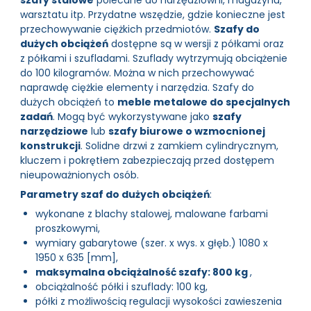
warsztatu itp. Przydatne wszędzie, gdzie konieczne jest
przechowywanie ciężkich przedmiotów.
Szafy do
dużych obciążeń
dostępne są w wersji z półkami oraz
z półkami i szufladami. Szuflady wytrzymują obciążenie
do 100 kilogramów. Można w nich przechowywać
naprawdę ciężkie elementy i narzędzia. Szafy do
dużych obciążeń to
meble metalowe do specjalnych
zadań
. Mogą być wykorzystywane jako
szafy
narzędziowe
lub
szafy biurowe o wzmocnionej
konstrukcji
. Solidne drzwi z zamkiem cylindrycznym,
kluczem i pokrętłem zabezpieczają przed dostępem
nieupoważnionych osób.
Parametry szaf do dużych obciążeń
:
wykonane z blachy stalowej, malowane farbami
proszkowymi,
wymiary gabarytowe (szer. x wys. x głęb.) 1080 x
1950 x 635 [mm],
maksymalna obciążalność szafy: 800 kg
,
obciążalność półki i szuflady: 100 kg,
półki z możliwością regulacji wysokości zawieszenia