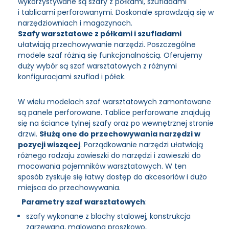
wykorzystywane są szafy z półkami, szufladami
i tablicami perforowanymi. Doskonale sprawdzają się w
narzędziowniach i magazynach.
Szafy warsztatowe z półkami i szufladami
ułatwiają przechowywanie narzędzi. Poszczególne
modele szaf różnią się funkcjonalnością. Oferujemy
duży wybór są szaf warsztatowych z różnymi
konfiguracjami szuflad i półek.
W wielu modelach szaf warsztatowych zamontowane
są panele perforowane. Tablice perforowane znajdują
się na ściance tylnej szafy oraz po wewnętrznej stronie
drzwi.
Służą one do przechowywania narzędzi w
pozycji wiszącej
. Porządkowanie narzędzi ułatwiają
różnego rodzaju zawieszki do narzędzi i zawieszki do
mocowania pojemników warsztatowych. W ten
sposób zyskuje się łatwy dostęp do akcesoriów i dużo
miejsca do przechowywania.
Parametry szaf warsztatowych
:
szafy wykonane z blachy stalowej, konstrukcja
zgrzewana, malowana proszkowo,