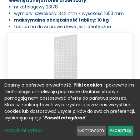
wewnętrznej stronie drzwi szafy:
nr katalogowy 23178
wymiary: szerokość: 342 mm x wysokość 1653 mm
maksymalna obciążalność tablicy: 10 kg
tablica na drzwi prawe i lewe jest identyczna
Dbamy o państwa prywatność.
Pliki cookies
i pokrewne im
technologie umożliwiają poprawne działanie strony i
pomagają nam dostosować ofertę do państwa potrzeb.
Możesz zaakceptować wykorzystanie przez nas wszystkich
cookies lub dostosować użycie plików do swoich preferencji,
wybierając opcję "
Pozwól mi wybrać
".
Pozwól mi wybrać
Odmawiam
Akceptuję