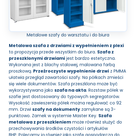
Metalowe szafy do warsztatu i do biura
Metalowa szafa z drzwiami z wypełnieniem z plexi
to propozycja przede wszystkim do biura.
Szafa z
przeszklonymi drzwiami
jest bardzo estetyczna.
Wykonana jest z blachy stalowej, malowana farbą
proszkową.
Przeźroczyste wypełnienie drzwi
z PMMA
ułatwia przegląd zawartości szafy. Na półkach zmieści
się wiele dokumentów. Szafa przeszklona może być
wykorzystywana jako
szafa na akta
. Rozstaw półek w
szafie jest dostosowany do typowych segregatorów.
Wysokość zawieszenia półek można regulować co 92
mm. Drzwi
szafy na dokumenty
zamykane są 3-
punktowo. Zamek w systemie Master Key.
Szafa
metalowa z przeszkleniem
może również służyć do
przechowywania środków czystości i artykułów
BHP. Polecamy ją również jako szafę gospodarczą do