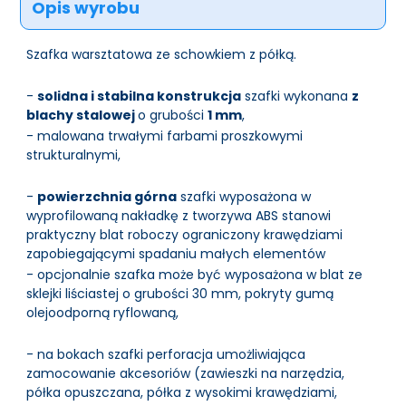
Opis wyrobu
Szafka warsztatowa ze schowkiem z półką.
-
solidna i stabilna konstrukcja
szafki wykonana
z
blachy stalowej
o grubości
1 mm
,
- malowana trwałymi farbami proszkowymi
strukturalnymi,
-
powierzchnia górna
szafki wyposażona w
wyprofilowaną nakładkę z tworzywa ABS stanowi
praktyczny blat roboczy ograniczony krawędziami
zapobiegającymi spadaniu małych elementów
- opcjonalnie szafka może być wyposażona w blat ze
sklejki liściastej o grubości 30 mm, pokryty gumą
olejoodporną ryflowaną,
- na bokach szafki perforacja umożliwiająca
zamocowanie akcesoriów (zawieszki na narzędzia,
półka opuszczana, półka z wysokimi krawędziami,