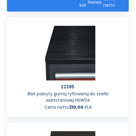
Nazwa
kat.
netto
22285
Blat pokryty gumą ryflowaną do szafki
warsztatowej HSW04
Cena netto
310,00
PLN