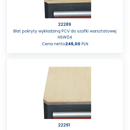
22289
Blat pokryty wykładziną PCV do szafki warsztatowej
HSW04
Cena netto
246,00
PLN
22291