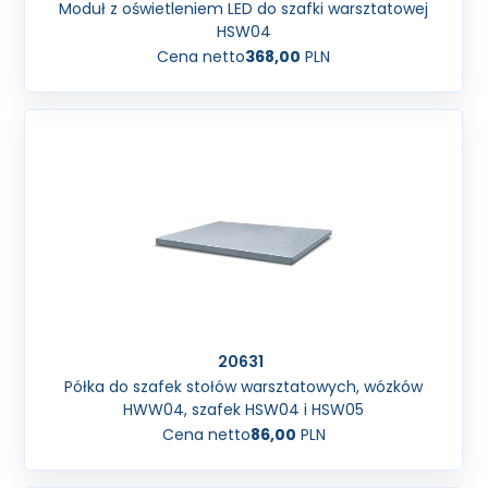
Moduł z oświetleniem LED do szafki warsztatowej
HSW04
Cena netto
368,00
PLN
20631
Półka do szafek stołów warsztatowych, wózków
HWW04, szafek HSW04 i HSW05
Cena netto
86,00
PLN