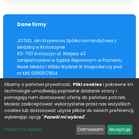
Dane firmy
JOTKEL Jan Krzywonos Spółka komandytowa z
siedzibą w Krotoszynie
63-700 Krotoszyn ul. Wiejska 43
zarejestrowana w Sądzie Rejonowym w Poznaniu
Nowe Miasto i Wilda Wydział IX Gospodarczy pod
nr KRS 0000517804
NIP: 621-181-34-30
Dbamy o państwa prywatność.
Pliki cookies
i pokrewne im
REGON: 302780961
technologie umożliwiają poprawne działanie strony i
pomagają nam dostosować ofertę do państwa potrzeb.
Kontakt
Możesz zaakceptować wykorzystanie przez nas wszystkich
cookies lub dostosować użycie plików do swoich preferencji,
E: office@jotkel.com
wybierając opcję "
Pozwól mi wybrać
".
T: (+48) 62 725 22 91
Pozwól mi wybrać
Odmawiam
Akceptuję
Do pobrania