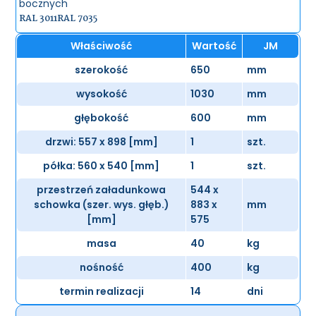
bocznych
RAL 3011
RAL 7035
Właściwość
Wartość
JM
szerokość
650
mm
wysokość
1030
mm
głębokość
600
mm
drzwi: 557 x 898 [mm]
1
szt.
półka: 560 x 540 [mm]
1
szt.
przestrzeń załadunkowa
544 x
schowka (szer. wys. głęb.)
883 x
mm
[mm]
575
masa
40
kg
nośność
400
kg
termin realizacji
14
dni