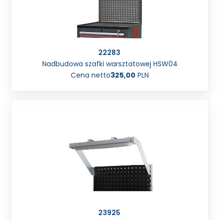
22283
Nadbudowa szafki warsztatowej HSW04
Cena netto
325,00
PLN
23925